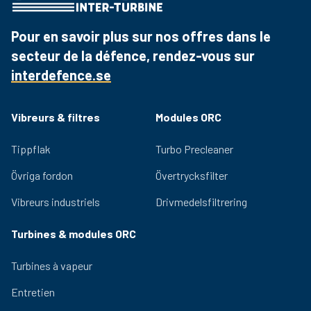
Rekommenderade tillbehör:
Vid byte av filterelement rekommenderas även byte av
Pour en savoir plus sur nos offres dans le
packningar för att säkerställa korrekt tätning och
secteur de la défence, rendez-vous sur
bibehåller filtreringsprestanda.
interdefence.se
Vibreurs & filtres
Modules ORC
Tippflak
Turbo Precleaner
Övriga fordon
Övertrycksfilter
Vibreurs industriels
Drivmedelsfiltrering
Turbines & modules ORC
Turbines à vapeur
Entretien