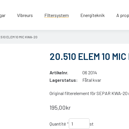
gar
Vibreurs
Filtersystem
Energiteknik
A prop
.510 ELEM 10 MIC KWA-20
20.510 ELEM 10 MI
Artikelnr.
06 2014
Lagerstatus:
Fåtal kvar
Original filterelement för SEPAR KWA-20 m
195,00kr
Quantité
*
st