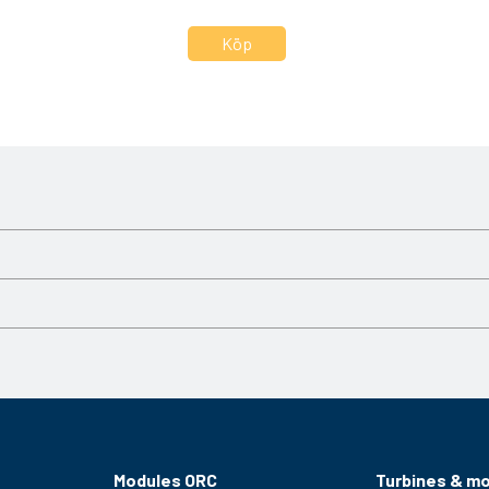
 och föroreningar i bränslesystem. Regelbundet filterbyte
litage samtidigt som filtreringsprestandan bibehålls. Passar
r för att säkerställa korrekt tätning och bibehåller
Modules ORC
Turbines & m