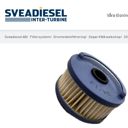
Våra lösnin
Sveadiesel AB
Filtersystem
Drivmedelsfiltrering
Separ KWA webshop
20