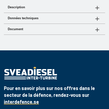
Description
Lockpackningen säkerställer korrekt tätning mellan
Données techniques
lock och filterhus. Vid service eller filterbyte
rekommenderas byte av packning för att bibehålla
Document
N° d'article
systemets täthet och driftsäkerhet.
06 3421
Document
Lien
Fiche produit
Téléchargez le PDF
Pour en savoir plus sur nos offres dans le
secteur de la défence, rendez-vous sur
interdefence.se