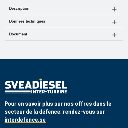
Description
Lockpackningen säkerställer korrekt tätning mellan
Données techniques
lock och filterhus. Vid service eller filterbyte
rekommenderas byte av packning för att bibehålla
Document
N° d'article
systemets täthet och driftsäkerhet.
06 3440
Document
Lien
Fiche produit
Téléchargez le PDF
Pour en savoir plus sur nos offres dans le
secteur de la défence, rendez-vous sur
interdefence.se