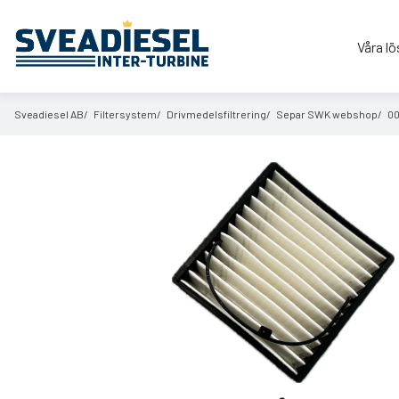
Våra lö
Sveadiesel AB
Filtersystem
Drivmedelsfiltrering
Separ SWK webshop
00