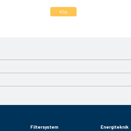
let innan det når motorn eller bränslesystemet. Regelbundet
ingsprestanda. Passar SEPAR SWK-5 filterhus.
Filtersystem
Energiteknik