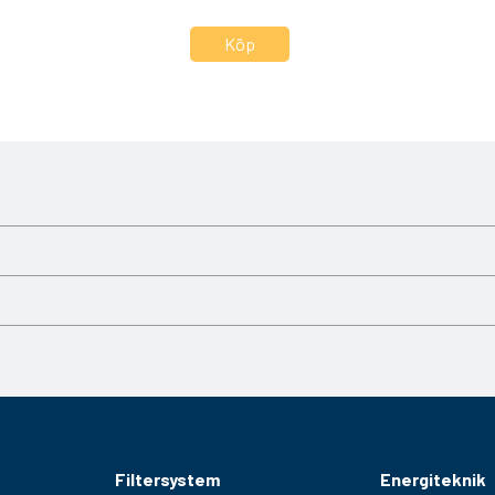
terhus. Vid service eller filterbyte rekommenderas byte av
Filtersystem
Energiteknik