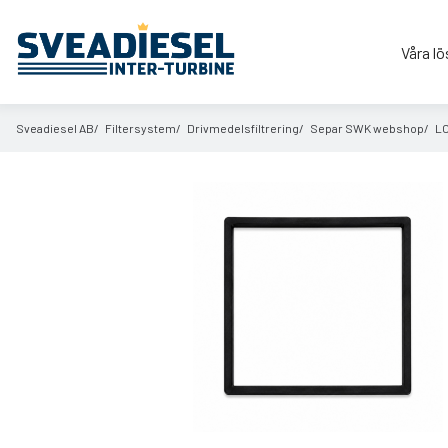
Våra lö
Sveadiesel AB
Filtersystem
Drivmedelsfiltrering
Separ SWK webshop
L