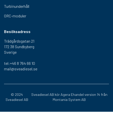
Turbinunderhåll
ORC-moduler
Besöksadress
Trädgårdsgatan 21
172 38 Sundbyberg
Sverige
tel:+46 8 764 66 10
mail@sveadiesel.se
© 2024
Sveadiesel AB kör
Agera Ehandel
version 14 från
Sveadiesel AB
Montania System AB