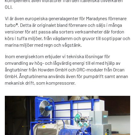
komplement även vibratorer från den italienska tillverkaren
OLI.
Vi är även europeiska generalagenter för Maradynes förrenare
turbo®. Detta är originalet bland förrenare och säljs i många
versioner för att passa alla sorters verksamheter där fordon
körs i tuffa miljöer, från vägdamm och gruvor till soptippar och
marina miljöer med regn och vågstänk.
Inom energisektorn erbjuder vi tekniska lösningar för
omvandling av hög- och lågvärdig energi till el med hjälp av
ångturbiner från Howden GmbH och ORC-moduler från Orcan
GmbH. Ångturbinerna används även för pumpdrift samt annan
mekanisk drift, som kompressorer.