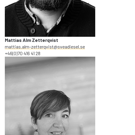
Mattias Alm Zetterqvist
mattias.alm-zetterqvist@sveadiesel.se
‭+46(0)70 416 41 28‬