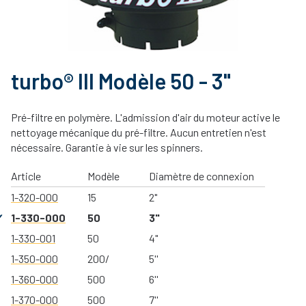
turbo® III Modèle 50 - 3"
Pré-filtre en polymère. L'admission d'air du moteur active le
nettoyage mécanique du pré-filtre. Aucun entretien n'est
nécessaire. Garantie à vie sur les spinners.
Article
Modèle
Diamètre de connexion
1-320-000
15
2"
1-330-000
50
3"
1-330-001
50
4"
1-350-000
200/
5''
1-360-000
500
6''
1-370-000
500
7''