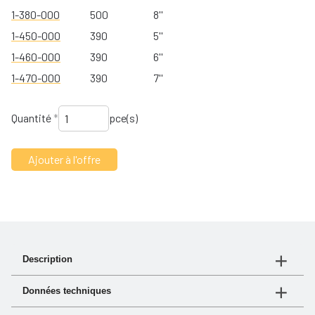
1-380-000
500
8''
1-450-000
390
5''
1-460-000
390
6''
1-470-000
390
7''
Quantité
*
pce(s)
Description
turbo® III est notre nouveau pré-filtre abordable.
Données techniques
Fabriqué en polymère renforcé de fibres de verre à
haute résistance, il offre une protection contre les
Voir "Document"