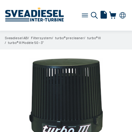
Sveadiesel AB
Filtersystem
turbo® precleaner
turbo® III
turbo® III Modèle 50 - 3"