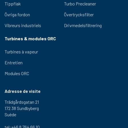
2,5 kg
310 mm
290 mm
300
Tippflak
Turbo Precleaner
000
1-460-
Övriga fordon
Övertrycksfilter
2,5 kg
310 mm
290 mm
300
000
Vibreurs industriels
Drivmedelsfiltrering
1-470-
2,5 kg
310 mm
290 mm
300
000
Turbines & modules ORC
Turbines à vapeur
Entretien
Modules ORC
Adresse de visite
Trädgårdsgatan 21
172 38 Sundbyberg
Suède
tel:+46 8 764 66 10