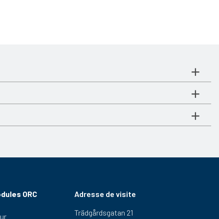
odules ORC
Adresse de visite
Trädgårdsgatan 21
ur