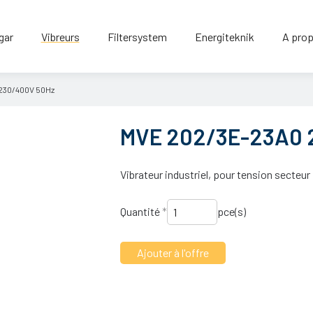
gar
Vibreurs
Filtersystem
Energiteknik
A prop
230/
400V 50Hz
MVE 202/3E-23A0 
Vibrateur industriel, pour tension secteur
Quantité
*
pce(s)