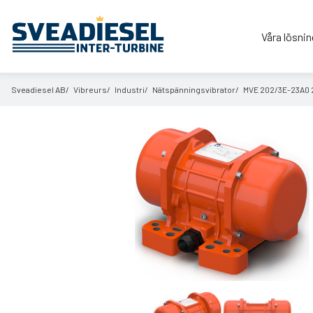
Våra lösnin
Sveadiesel AB
Vibreurs
Industri
Nätspänningsvibrator
MVE 202/
3E-23A0 