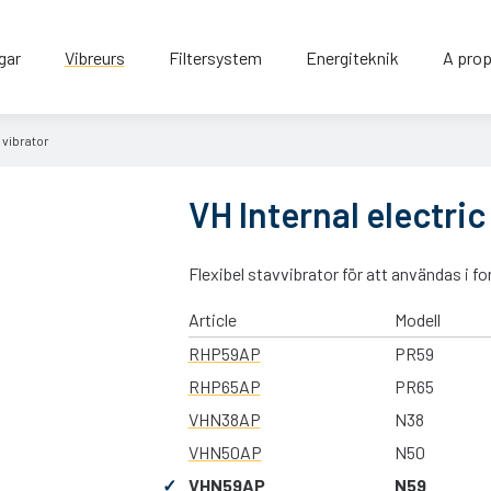
gar
Vibreurs
Filtersystem
Energiteknik
A prop
 vibrator
VH Internal electric
Flexibel stavvibrator för att användas i f
Article
Modell
RHP59AP
PR59
RHP65AP
PR65
VHN38AP
N38
VHN50AP
N50
VHN59AP
N59