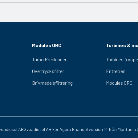
ösning för betongvibrering.
50 m3/h
Modules ORC
Turbines & m
Turbo Precleaner
Turbines à vape
Övertrycksfilter
Entretien
Drivmedelsfiltrering
Modules ORC
eadiesel AB
Sveadiesel AB kör
Agera Ehandel
version 14 från
Montania 