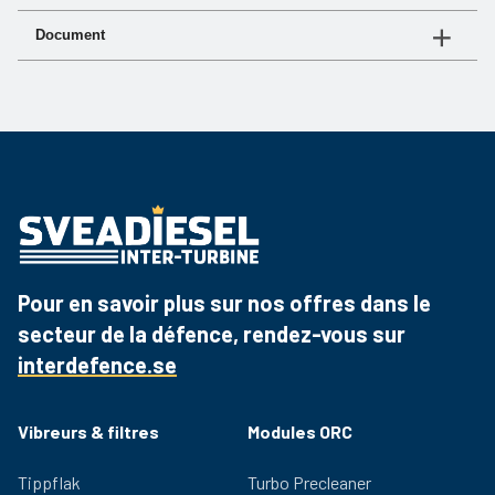
Document
N° d'article
BLDC241500
Document
Lien
Fiche produit
Téléchargez le PDF
Pour en savoir plus sur nos offres dans le
secteur de la défence, rendez-vous sur
interdefence.se
Vibreurs & filtres
Modules ORC
Tippflak
Turbo Precleaner