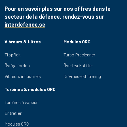
d'acier de première qualité pour résister à des
Pour en savoir plus sur nos offres dans le
applications lourdes. Les enroulements imprégnés
secteur de la défence, rendez-vous sur
sous vide et les matériaux d'isolation de classe F
augmentent la fiabilité et la durabilité.
interdefence.se
Des roulements de qualité et un système de
lubrification efficace garantissent des performances
Vibreurs & filtres
Modules ORC
durables et un faible niveau de bruit. Les masses
excentriques réglables permettent d'ajuster facilement
Tippflak
Turbo Precleaner
la force centrifuge fournie par le vibrateur.
Les certifications nécessaires pour une utilisation
Övriga fordon
Övertrycksfilter
dans des environnements dangereux sont disponibles
pour la gamme OLI.
Vibreurs industriels
Drivmedelsfiltrering
Turbines & modules ORC
Turbines à vapeur
Entretien
Modules ORC