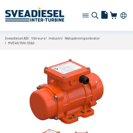
Sveadiesel AB
Vibreurs
Industri
Nätspänningsvibrator
MVE40/
15N-10A0