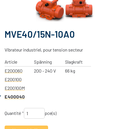
MVE40/15N-10A0
Vibrateur industriel, pour tension secteur
Article
Spänning
Slagkraft
E200060
200 - 240 V
66 kg
E200100
E200100M
E400040
Quantité
*
pce(s)