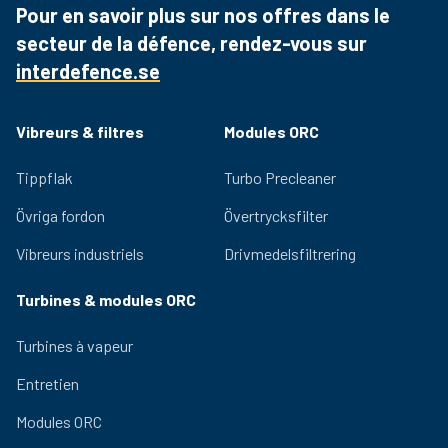
d'acier de première qualité pour résister à des
Pour en savoir plus sur nos offres dans le
applications lourdes. Les enroulements imprégnés
secteur de la défence, rendez-vous sur
sous vide et les matériaux d'isolation de classe F
augmentent la fiabilité et la durabilité.
interdefence.se
Des roulements de qualité et un système de
lubrification efficace garantissent des performances
Vibreurs & filtres
Modules ORC
durables et un faible niveau de bruit. Les masses
excentriques réglables permettent d'ajuster facilement
Tippflak
Turbo Precleaner
la force centrifuge fournie par le vibrateur.
Les certifications nécessaires pour une utilisation
Övriga fordon
Övertrycksfilter
dans des environnements dangereux sont disponibles
pour la gamme OLI.
Vibreurs industriels
Drivmedelsfiltrering
Turbines & modules ORC
Turbines à vapeur
Entretien
Modules ORC