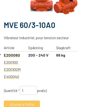
MVE 60/3-10A0
Vibrateur industriel, pour tension secteur
Article
Spänning
Slagkraft
E200060
200 - 240 V
66 kg
E200100
E200100M
E400040
Quantité
*
pce(s)