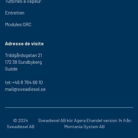
Turbines à vapeur
Entretien
Modules ORC
Adresse de visite
Trädgårdsgatan 21
172 38 Sundbyberg
Suède
tel:+46 8 764 66 10
mail@sveadiesel.se
© 2024
Sveadiesel AB kör
Agera Ehandel
version 14 från
Sveadiesel AB
Montania System AB