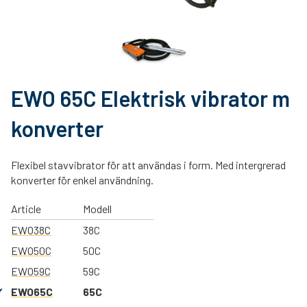
EWO 65C Elektrisk vibrator m
konverter
Flexibel stavvibrator för att användas i form. Med intergrerad
konverter för enkel användning.
Article
Modell
EWO38C
38C
EWO50C
50C
EWO59C
59C
EWO65C
65C