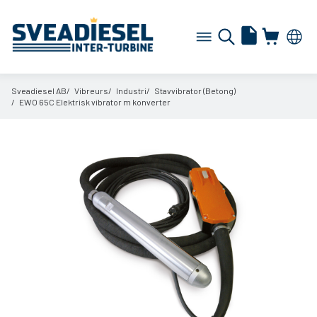
Sveadiesel AB
Vibreurs
Industri
Stavvibrator (Betong)
EWO 65C Elektrisk vibrator m konverter