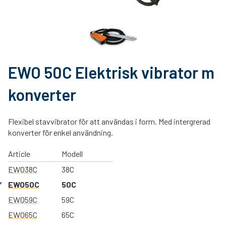
EWO 50C Elektrisk vibrator m
konverter
Flexibel stavvibrator för att användas i form. Med intergrerad
konverter för enkel användning.
Article
Modell
EWO38C
38C
EWO50C
50C
EWO59C
59C
EWO65C
65C