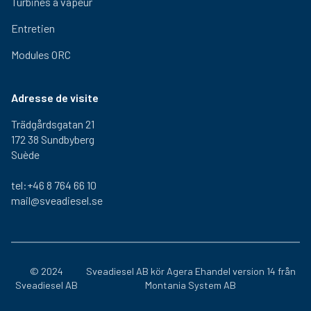
Turbines à vapeur
Entretien
Modules ORC
Adresse de visite
Trädgårdsgatan 21
172 38 Sundbyberg
Suède
tel:+46 8 764 66 10
mail@sveadiesel.se
© 2024
Sveadiesel AB kör
Agera Ehandel
version 14 från
Sveadiesel AB
Montania System AB