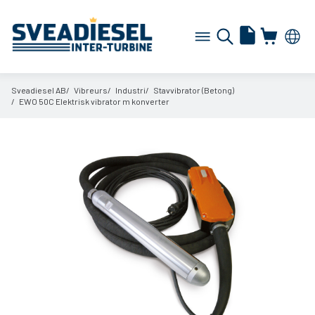
Sveadiesel AB
Vibreurs
Industri
Stavvibrator (Betong)
EWO 50C Elektrisk vibrator m konverter