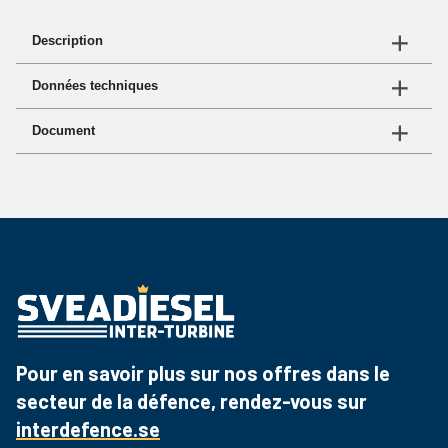
Description
Filtre à carburant compact avec une maintenace
Données techniques
minimale et faible résistance à l'écoulement.
N° d'article
Débit (Litre/minute)
Document
06 2503
5 L par min
Document
Lien
06 2982
5 L par min
Fiche produit
Téléchargez le PDF
06 2983
10 L par min
06 2984
18 L par min
Pour en savoir plus sur nos offres dans le
secteur de la défence, rendez-vous sur
interdefence.se