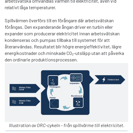
arbetsvätska omvandlas värmen till elektricitet, även vid
relativt låga temperaturer.
Spillvärmen överförs till en förångare där arbetsvätskan
förångas. Den expanderande ångan driver en turbin eller
expander som producerar elektricitet innan arbetsvätskan
kondenseras och pumpas tillbaka till systemet för att
återanvändas. Resultatet blir högre energieffektivitet, lägre
energikostnader och minskade CO₂-utsläpp utan att påverka
den ordinarie produktionsprocessen.
Illustration av ORC-cykeln - från spillvärme till elektricitet.