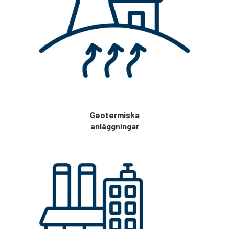
Geotermiska
anläggningar