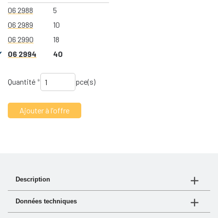
06 2988
5
06 2989
10
06 2990
18
06 2994
40
Quantité
*
pce(s)
Description
Filtre à carburant compact avec une maintenace
Données techniques
minimale et faible résistance à l'écoulement.