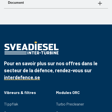
N°
Débit
Bol
Document
d'article
(Litre/minute)
métallique
Document
Lien
06 2988
5 L par min
oui
Fiche produit
Téléchargez le PDF
06 2989
10 L par min
oui
06 2990
18 L par min
oui
06 2994
40 L par min
oui
Pour en savoir plus sur nos offres dans le
secteur de la défence, rendez-vous sur
interdefence.se
Vibreurs & filtres
Modules ORC
Tippflak
Turbo Precleaner