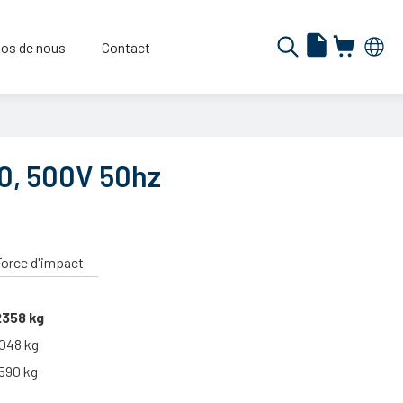
os de nous
Contact
, 500V 50hz
orce d'impact
2358 kg
048 kg
590 kg