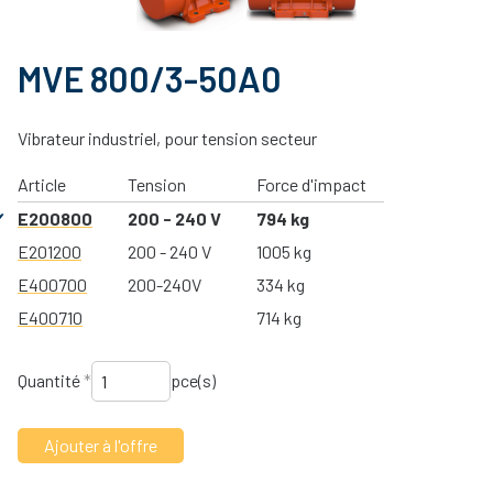
MVE 800/3-50A0
Vibrateur industriel, pour tension secteur
Article
Tension
Force d'impact
E200800
200 - 240 V
794 kg
E201200
200 - 240 V
1005 kg
E400700
200-240V
334 kg
E400710
714 kg
Quantité
*
pce(s)