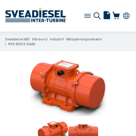
Sveadiesel AB
Vibreurs
Industri
Nätspänningsvibrator
MVE 800/
3-50A0