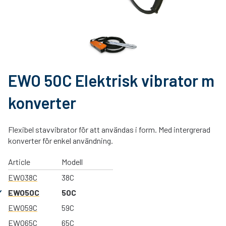
EWO 50C Elektrisk vibrator m
konverter
Flexibel stavvibrator för att användas i form. Med intergrerad
konverter för enkel användning.
Article
Modell
EWO38C
38C
EWO50C
50C
EWO59C
59C
EWO65C
65C