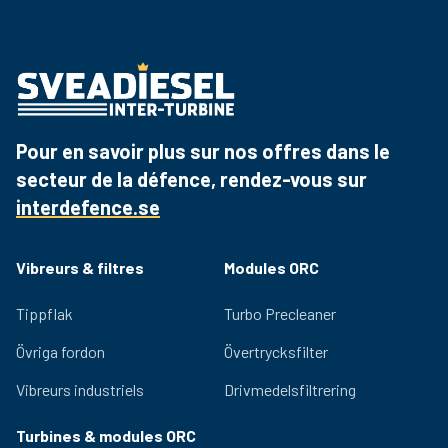
m, cosses de câble et instructions d'installation.
580-703
Pour le montage sur boulon, nous recommandons la
sveavibra-III-2025-v.1-
Téléchargez le
580-704
plaque de montage, réf. 580-610. Pour le montage sur
PDF
ENG.pdf
remorque, nous recommandons le gant
580-705
d'accouplement, réf. 580-116 et 25 m de câble, réf. 580-
Téléchargez le
sveavibra-III-2025-v.1.pdf
PDF
114.
Pour en savoir plus sur nos offres dans le
secteur de la défence, rendez-vous sur
interdefence.se
Vibreurs & filtres
Modules ORC
Tippflak
Turbo Precleaner
Övriga fordon
Övertrycksfilter
Vibreurs industriels
Drivmedelsfiltrering
Turbines & modules ORC