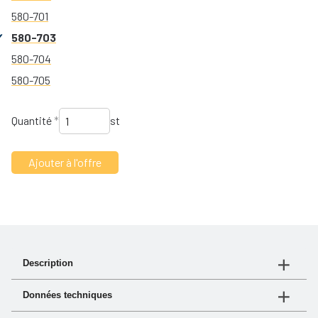
580-701
580-703
580-704
580-705
Quantité
*
st
Description
Slagkraft: 14 kN
Données techniques
Spänning: 24 VDC
Ström: 200 A