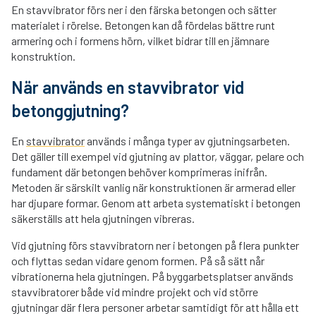
En stavvibrator förs ner i den färska betongen och sätter
materialet i rörelse. Betongen kan då fördelas bättre runt
armering och i formens hörn, vilket bidrar till en jämnare
konstruktion.
När används en stavvibrator vid
betonggjutning?
En
stavvibrator
används i många typer av gjutningsarbeten.
Det gäller till exempel vid gjutning av plattor, väggar, pelare och
fundament där betongen behöver komprimeras inifrån.
Metoden är särskilt vanlig när konstruktionen är armerad eller
har djupare formar. Genom att arbeta systematiskt i betongen
säkerställs att hela gjutningen vibreras.
Vid gjutning förs stavvibratorn ner i betongen på flera punkter
och flyttas sedan vidare genom formen. På så sätt når
vibrationerna hela gjutningen. På byggarbetsplatser används
stavvibratorer både vid mindre projekt och vid större
gjutningar där flera personer arbetar samtidigt för att hålla ett