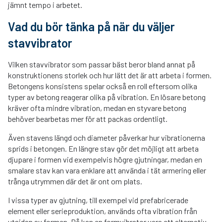
jämnt tempo i arbetet.
Vad du bör tänka på när du väljer
stavvibrator
Vilken stavvibrator som passar bäst beror bland annat på
konstruktionens storlek och hur lätt det är att arbeta i formen.
Betongens konsistens spelar också en roll eftersom olika
typer av betong reagerar olika på vibration. En lösare betong
kräver ofta mindre vibration, medan en styvare betong
behöver bearbetas mer för att packas ordentligt.
Även stavens längd och diameter påverkar hur vibrationerna
sprids i betongen. En längre stav gör det möjligt att arbeta
djupare i formen vid exempelvis högre gjutningar, medan en
smalare stav kan vara enklare att använda i tät armering eller
trånga utrymmen där det är ont om plats.
I vissa typer av gjutning, till exempel vid prefabricerade
element eller serieproduktion, används ofta vibration från
utsidan av formen. Då kan en
formvibrator
vara ett alternativ,