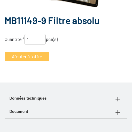
MB11149-9 Filtre absolu
Quantité
*
pce(s)
Données techniques
Document
N° d'article
530-012
Document
Lien