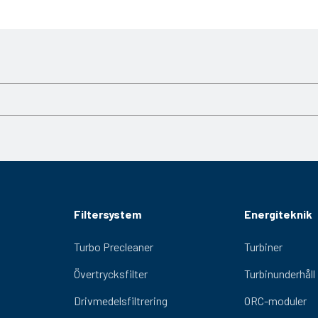
Filtersystem
Energiteknik
Turbo Precleaner
Turbiner
Övertrycksfilter
Turbinunderhåll
Drivmedelsfiltrering
ORC-moduler