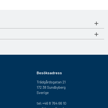
Besöksadress
Trädgårdsgatan 21
172 38 Sundbyberg
Sverige
tel:+46 8 764 66 10