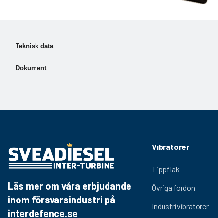
Teknisk data
Dokument
Art.nr
530-012
Dokument
Länk
Produktblad
Hämta PDF
Vibratorer
Tippflak
Läs mer om våra erbjudande
Övriga fordon
inom försvarsindustri på
Industrivibratorer
interdefence.se