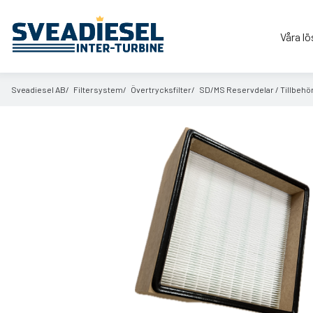
Våra lö
Sveadiesel AB
Filtersystem
Övertrycksfilter
SD/
MS Reservdelar /
Tillbehö