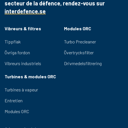
secteur de la défence, rendez-vous sur
en hög skyddsnivå behövs och där damm, skräp och
väderförhållanden är ett stort problem, är turbo® II MAX
interdefence.se
ett måste med marknadsledande hög effektivitet och
låg restriktion, den tål att jämföras med vilken annan
Vibreurs & filtres
Modules ORC
förrenare som helst.
Tippflak
Turbo Precleaner
Övriga fordon
Övertrycksfilter
Vibreurs industriels
Drivmedelsfiltrering
Turbines & modules ORC
Turbines à vapeur
Entretien
Modules ORC