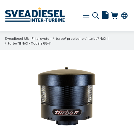
Sveadiesel AB
Filtersystem
turbo® precleaner
turbo® MAX II
turbo® II MAX - Modèle 68-7''