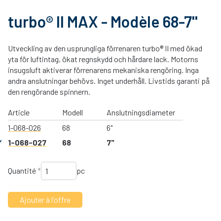
turbo® II MAX - Modèle 68-7''
Utveckling av den usprungliga förrenaren turbo® II med ökad
yta för luftintag, ökat regnskydd och hårdare lack. Motorns
insugsluft aktiverar förrenarens mekaniska rengöring. Inga
andra anslutningar behövs. Inget underhåll. Livstids garanti på
den rengörande spinnern.
Article
Modell
Anslutningsdiameter
1-068-026
68
6"
1-068-027
68
7"
Quantité
*
pc