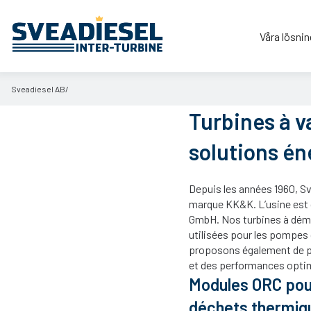
Våra lösnin
Sveadiesel AB
Turbines à v
solutions én
Depuis les années 1960, Sv
marque KK&K. L’usine est 
GmbH. Nos turbines à déma
utilisées pour les pompes
proposons également de pet
et des performances opti
Modules ORC pour 
déchets thermiq