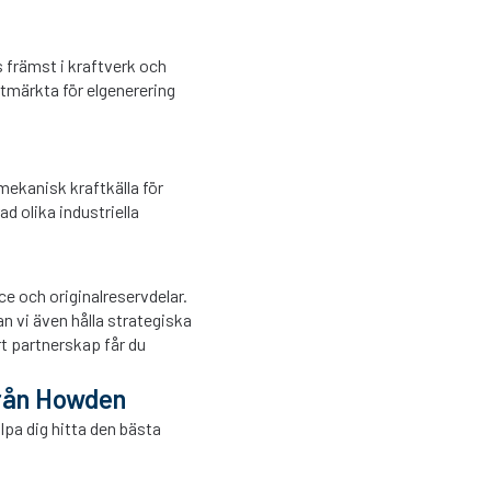
s främst i kraftverk och
tmärkta för elgenerering
mekanisk kraftkälla för
d olika industriella
ce och originalreservdelar.
n vi även hålla strategiska
rt partnerskap får du
från Howden
älpa dig hitta den bästa