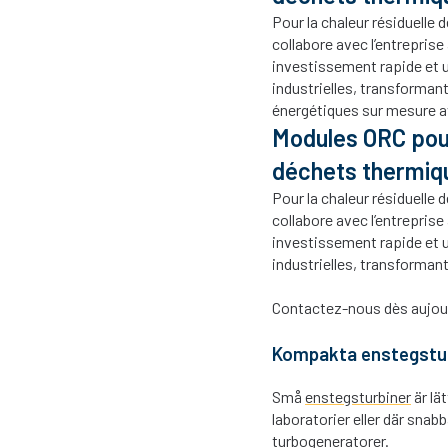
Pour la chaleur résiduelle 
collabore avec l’entrepris
investissement rapide et 
industrielles, transforman
énergétiques sur mesure a
Modules ORC pour 
déchets thermiq
Pour la chaleur résiduelle 
collabore avec l’entrepris
investissement rapide et 
industrielles, transformant
Contactez-nous dès aujour
Kompakta enstegsturb
Små
enstegsturbiner
är lä
laboratorier eller där snab
turbogeneratorer.