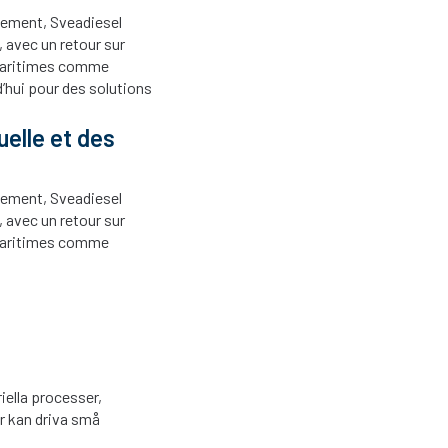
issement, Sveadiesel
 avec un retour sur
 maritimes comme
’hui pour des solutions
uelle et des
issement, Sveadiesel
 avec un retour sur
 maritimes comme
iella processer,
er kan driva små