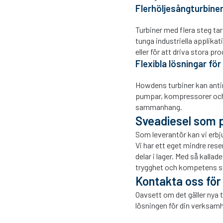
Flerhöljesångturbiner
Turbiner med flera steg ta
tunga industriella applikat
eller för att driva stora p
Flexibla lösningar fö
Howdens turbiner kan antin
pumpar, kompressorer och a
sammanhang.
Sveadiesel som p
Som leverantör kan vi erbju
Vi har ett eget mindre rese
delar i lager. Med så kalla
trygghet och kompetens so
Kontakta oss för
Oavsett om det gäller nya t
lösningen för din verksam