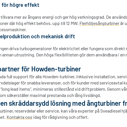
 för högre effekt
r tillvara mer av ångans energi och ger hög verkningsgrad. De använd
ioner där hög effekt behövs, upp till 12 MW.
Flerhöljesångturbiner
är u
rocessmaskiner.
r elproduktion och mekanisk drift
gen driva turbogeneratorer för elektricitet eller fungera som direkt 
nnan utrustning. Den höga flexibiliteten gör dem användbara i en ra
artner för Howden-turbiner
da full support för alla Howden-turbiner, inklusive installation, servi
rvdelslager för snabba leveranser, och för kunder med serviceavtal ka
de “long lead items”, minimeras stillestånd vid driftproblem. Genom vå
m säkerställer maximal prestanda och lång livslängd.
 en skräddarsydd lösning med ångturbiner 
urbiner, reservdelar eller service, kan våra experter på Sveadiesel hj
het.
Kontakta oss
idag för rådgivning och offert.