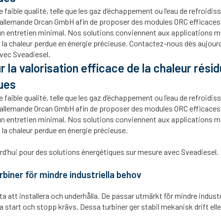
de faible qualité, telle que les gaz d’échappement ou l’eau de refroid
e allemande Orcan GmbH afin de proposer des modules ORC efficaces,
un entretien minimal. Nos solutions conviennent aux applications
t la chaleur perdue en énergie précieuse. Contactez-nous dès aujourd
vec Sveadiesel.
la valorisation efficace de la chaleur résid
ues
de faible qualité, telle que les gaz d’échappement ou l’eau de refroid
e allemande Orcan GmbH afin de proposer des modules ORC efficaces,
un entretien minimal. Nos solutions conviennent aux applications
 la chaleur perdue en énergie précieuse.
d’hui pour des solutions énergétiques sur mesure avec Sveadiesel.
iner för mindre industriella behov
tta att installera och underhålla. De passar utmärkt för mindre industr
ba start och stopp krävs. Dessa turbiner ger stabil mekanisk drift ell