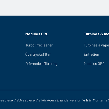
x VHP 65
 VHP 65
x VHP 65
x VHP 65
3x VHP 65
Modules ORC
Turbines & m
Turbo Precleaner
Turbines à vape
Övertrycksfilter
Entretien
Drivmedelsfiltrering
Modules ORC
eadiesel AB
Sveadiesel AB kör
Agera Ehandel
version 14 från
Montania 