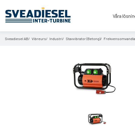
Våra lösnin
Sveadiesel AB
Vibreurs
Industri
Stavvibrator (Betong)
Frekvensomvandla