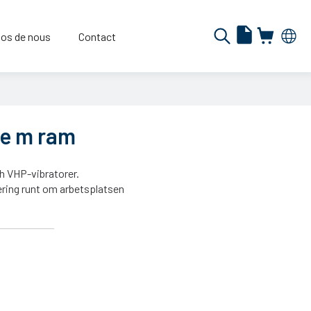
os de nous
Contact
e m ram
h VHP-vibratorer.
ring runt om arbetsplatsen