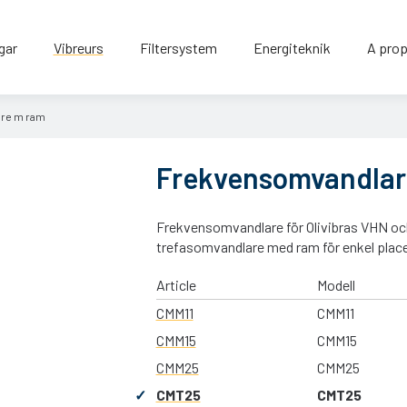
gar
Vibreurs
Filtersystem
Energiteknik
A prop
re m ram
Frekvensomvandlar
Frekvensomvandlare för Olivibras VHN oc
trefasomvandlare med ram för enkel place
Article
Modell
CMM11
CMM11
CMM15
CMM15
CMM25
CMM25
CMT25
CMT25