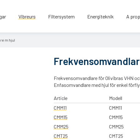
gar
Vibreurs
Filtersystem
Energiteknik
A prop
e m hjul
Frekvensomvandlare
Frekvensomvandlare för Olivibras VHN oc
Enfasomvandlare med hjul för enkel förfl
Article
Modell
CMM11
CMM11
CMM15
CMM15
CMM25
CMM25
CMT25
CMT25