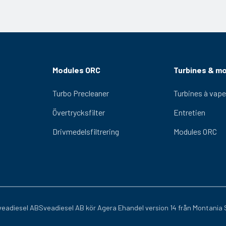
x VHP 65
 VHP 65
x VHP 65
x VHP 65
3x VHP 65
Modules ORC
Turbines & m
Turbo Precleaner
Turbines à vape
Övertrycksfilter
Entretien
Drivmedelsfiltrering
Modules ORC
eadiesel AB
Sveadiesel AB kör
Agera Ehandel
version 14 från
Montania 