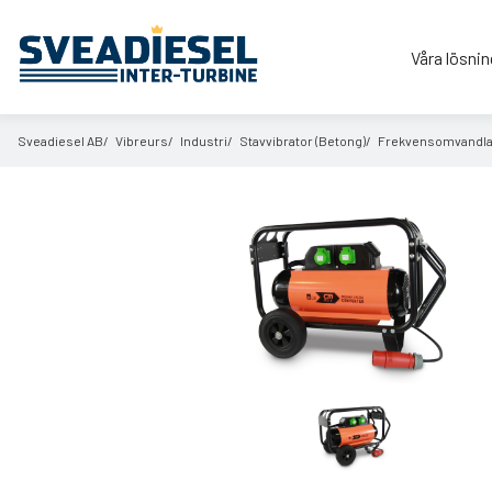
Våra lösnin
Sveadiesel AB
Vibreurs
Industri
Stavvibrator (Betong)
Frekvensomvandlar