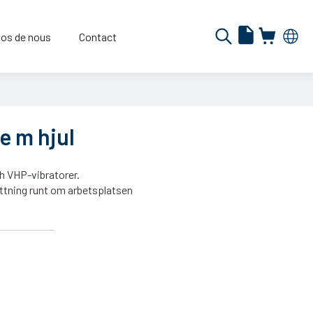
os de nous
Contact
 m hjul
h VHP-vibratorer.
yttning runt om arbetsplatsen