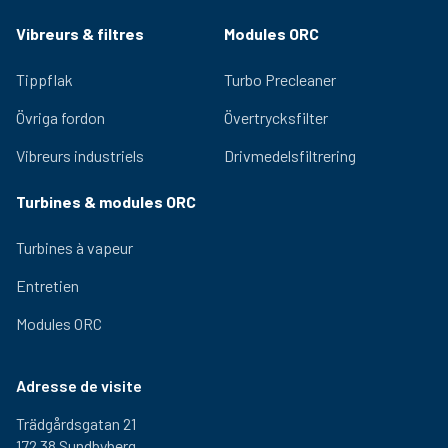
Vibreurs & filtres
Modules ORC
Tippflak
Turbo Precleaner
Övriga fordon
Övertrycksfilter
Vibreurs industriels
Drivmedelsfiltrering
Turbines & modules ORC
Turbines à vapeur
Entretien
Modules ORC
Adresse de visite
Trädgårdsgatan 21
172 38 Sundbyberg