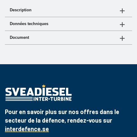
Description
COURANT CONTINU - 3000 rpm
Données techniques
N°
Force
Régime
Document
d'article
d'impact
(tr/min)
Document
Lien
EDC24500
5 kN
3000 RPM
Fiche produit
Téléchargez le PDF
EDC241500
15 kN
3000 RPM
Pour en savoir plus sur nos offres dans le
secteur de la défence, rendez-vous sur
interdefence.se