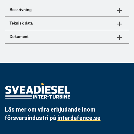
Beskrivning
DIRECT CURRENT - 3000 rpm
Teknisk data
Art.nr
Slagkraft
Varvtal
Dokument
EDC24500
5 kN
3000 RPM
Dokument
Länk
EDC241500
15 kN
3000 RPM
Produktblad
Hämta PDF
Läs mer om våra erbjudande inom
försvarsindustri på
interdefence.se