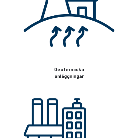
Geotermiska
anläggningar