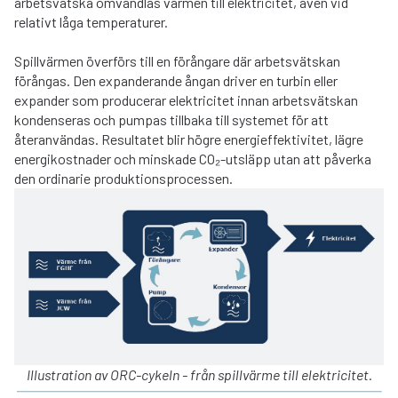
arbetsvätska omvandlas värmen till elektricitet, även vid
relativt låga temperaturer.
Spillvärmen överförs till en förångare där arbetsvätskan
förångas. Den expanderande ångan driver en turbin eller
expander som producerar elektricitet innan arbetsvätskan
kondenseras och pumpas tillbaka till systemet för att
återanvändas. Resultatet blir högre energieffektivitet, lägre
energikostnader och minskade CO₂-utsläpp utan att påverka
den ordinarie produktionsprocessen.
Illustration av ORC-cykeln - från spillvärme till elektricitet.