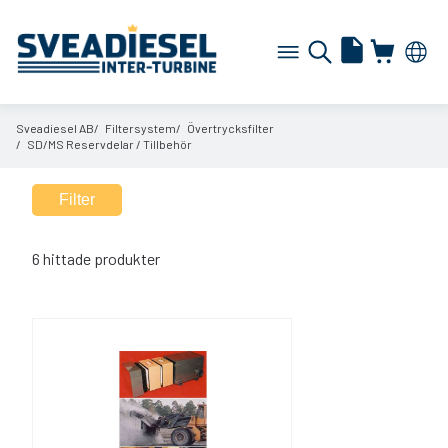
Sveadiesel AB
Filtersystem
Övertrycksfilter
SD/
MS Reservdelar /
Tillbehör
Filter
6
hittade produkter