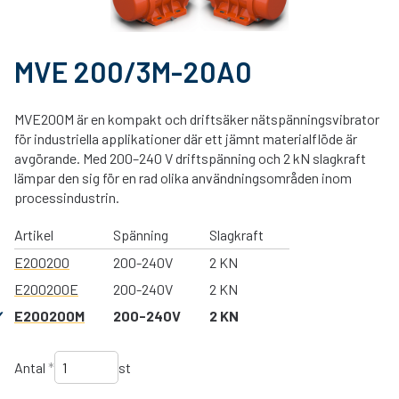
MVE 200/3M-20A0
MVE200M är en kompakt och driftsäker nätspänningsvibrator
för industriella applikationer där ett jämnt materialflöde är
avgörande. Med 200–240 V driftspänning och 2 kN slagkraft
lämpar den sig för en rad olika användningsområden inom
processindustrin.
Artikel
Spänning
Slagkraft
E200200
200-240V
2 KN
E200200E
200-240V
2 KN
E200200M
200-240V
2 KN
Antal
*
st