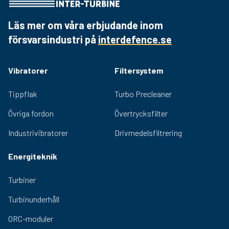
De justerbara excentervikterna gör det möjligt att
optimera vibrationskraften efter installationens krav,
Läs mer om våra erbjudande inom
medan kvalitetslager och effektiv smörjning
försvarsindustri på
interdefence.se
säkerställer lång livslängd och låg underhållsnivå.
Vibratorer
Filtersystem
Tippflak
Turbo Precleaner
Övriga fordon
Övertrycksfilter
Industrivibratorer
Drivmedelsfiltrering
Energiteknik
Turbiner
Turbinunderhåll
ORC-moduler