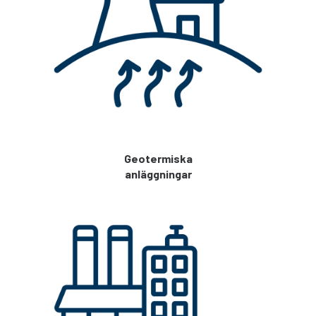
Geotermiska
anläggningar