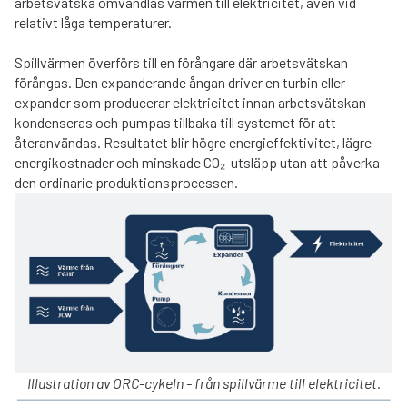
arbetsvätska omvandlas värmen till elektricitet, även vid
relativt låga temperaturer.
Spillvärmen överförs till en förångare där arbetsvätskan
förångas. Den expanderande ångan driver en turbin eller
expander som producerar elektricitet innan arbetsvätskan
kondenseras och pumpas tillbaka till systemet för att
återanvändas. Resultatet blir högre energieffektivitet, lägre
energikostnader och minskade CO₂-utsläpp utan att påverka
den ordinarie produktionsprocessen.
Illustration av ORC-cykeln - från spillvärme till elektricitet.