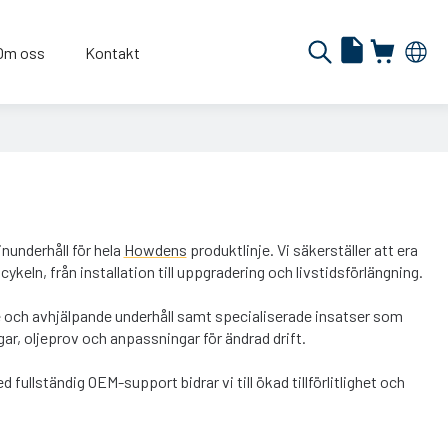
Om oss
Kontakt
inunderhåll för hela
Howdens
produktlinje. Vi säkerställer att era
ykeln, från installation till uppgradering och livstidsförlängning.
 och avhjälpande underhåll samt specialiserade insatser som
r, oljeprov och anpassningar för ändrad drift.
ullständig OEM-support bidrar vi till ökad tillförlitlighet och