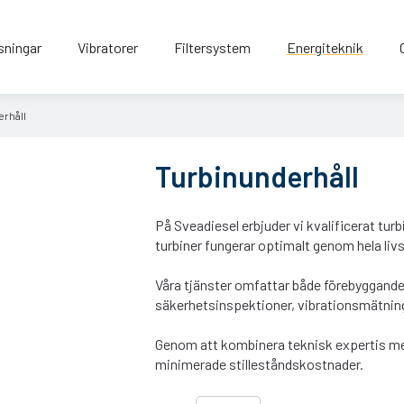
sningar
Vibratorer
Filtersystem
Energiteknik
rhåll
Turbinunderhåll
På Sveadiesel erbjuder vi kvalificerat turb
turbiner fungerar optimalt genom hela livsc
Våra tjänster omfattar både förebyggande
säkerhetsinspektioner, vibrationsmätninga
Genom att kombinera teknisk expertis med f
minimerade stilleståndskostnader.