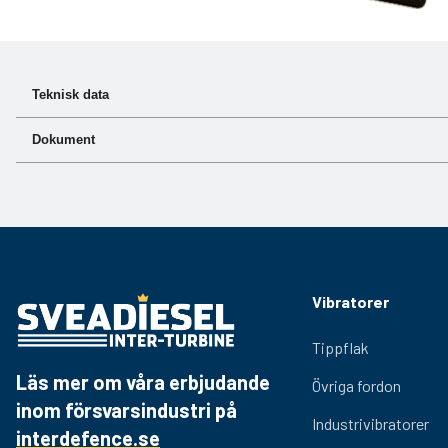
Teknisk data
Dokument
Art.nr
530-012
Dokument
Länk
Produktblad
Hämta PDF
Vibratorer
Tippflak
Läs mer om våra erbjudande
Övriga fordon
inom försvarsindustri på
Industrivibratorer
interdefence.se