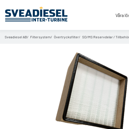
Våra lö
Sveadiesel AB
Filtersystem
Övertrycksfilter
SD/
MS Reservdelar /
Tillbehö