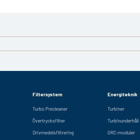
Filtersystem
Energiteknik
Turbo Precleaner
Turbiner
Övertrycksfilter
Turbinunderhåll
Drivmedelsfiltrering
ORC-moduler