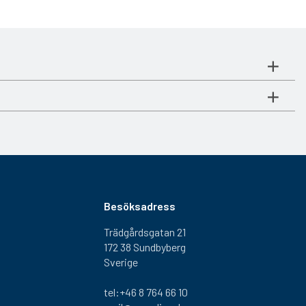
Besöksadress
Trädgårdsgatan 21
172 38 Sundbyberg
Sverige
tel:+46 8 764 66 10