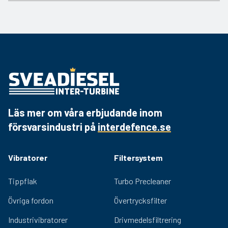
06 2100
Dokument
Länk
Produktblad
Hämta PDF
Flöde
20 L per min
Läs mer om våra erbjudande inom
försvarsindustri på
interdefence.se
Vibratorer
Filtersystem
Tippflak
Turbo Precleaner
Övriga fordon
Övertrycksfilter
Industrivibratorer
Drivmedelsfiltrering