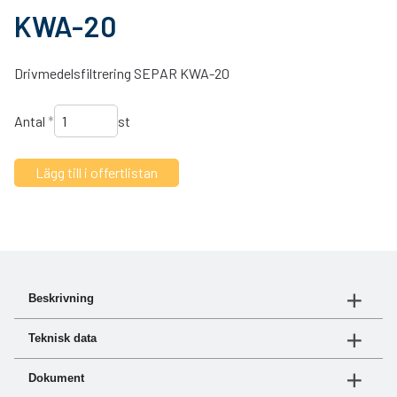
KWA-20
Drivmedelsfiltrering SEPAR KWA-20
Antal
*
st
Beskrivning
Kompakt bränslefilter med minimalt underhåll och lågt
Teknisk data
flödesmotstånd
Dokument
Art.nr