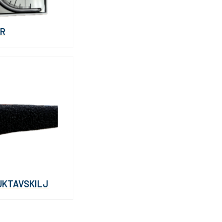
R
UKTAVSKILJ