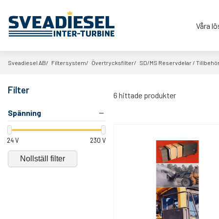
Våra lö
Sveadiesel AB
Filtersystem
Övertrycksfilter
SD/
MS Reservdelar /
Tillbehö
Filter
6
hittade produkter
Spänning
–
24 V
230 V
Nollställ filter