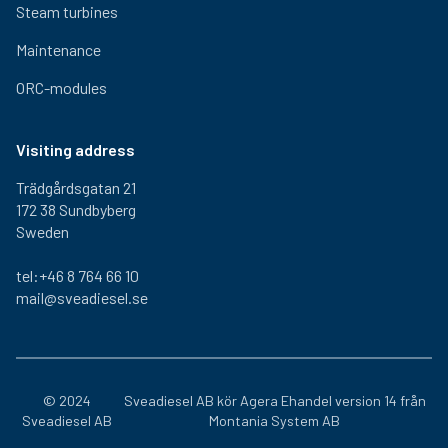
Steam turbines
Maintenance
ORC-modules
Visiting address
Trädgårdsgatan 21
172 38 Sundbyberg
Sweden
tel:+46 8 764 66 10
mail@sveadiesel.se
© 2024
Sveadiesel AB kör
Agera Ehandel
version 14 från
Sveadiesel AB
Montania System AB