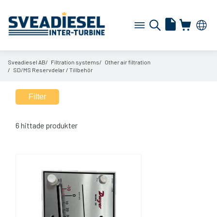
Sveadiesel AB
Filtration systems
Other air filtration
SD/
MS Reservdelar /
Tillbehör
Filter
6
hittade produkter