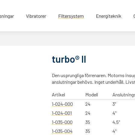
sningar
Vibratorer
Filtersystem
Energiteknik
turbo® II
Den usprungliga förrenaren. Motorns insug
anslutningar behövs. Inget underhåll. Livs
Artikel
Modell
Anslutning
1-024-000
24
3"
1-024-001
24
4"
1-035-000
35
4,5"
1-035-004
35
4"