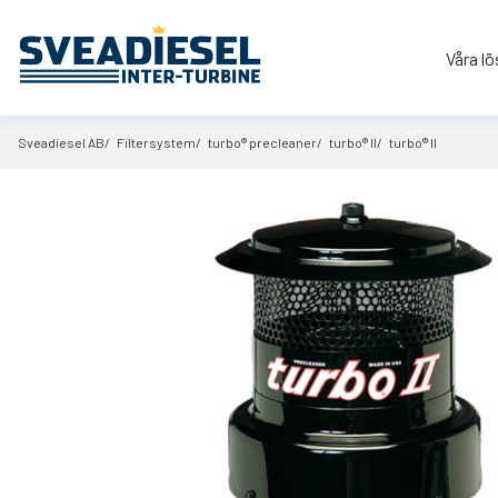
Våra lö
Sveadiesel AB
Filtersystem
turbo® precleaner
turbo® II
turbo® II