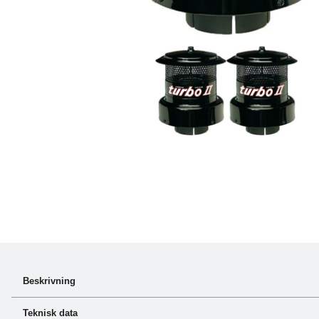
Beskrivning
turbo® II utför sitt jobb i de tuffaste miljöerna dag ut och dag 
Teknisk data