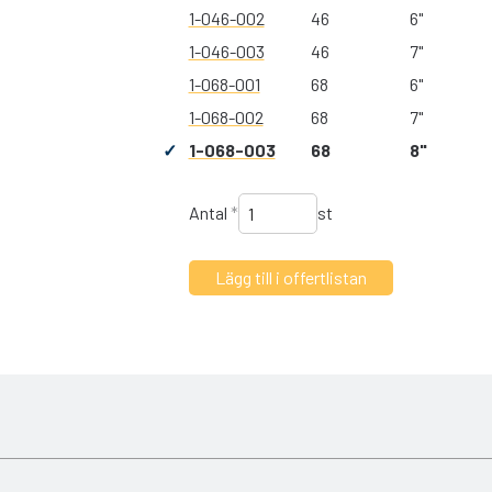
1-046-002
46
6"
1-046-003
46
7"
1-068-001
68
6"
1-068-002
68
7"
1-068-003
68
8"
Antal
*
st
in. Den unika designen handlar om att skapa renare luft för att