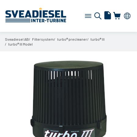
Sveadiesel AB
Filtersystem
turbo® precleaner
turbo® III
turbo® III Model