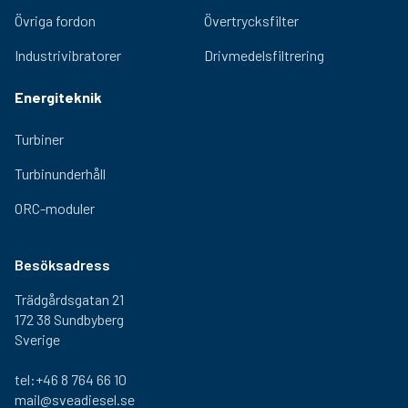
Övriga fordon
Övertrycksfilter
1-460-
2,5 kg
310 mm
290 mm
000
Industrivibratorer
Drivmedelsfiltrering
1-470-
2,5 kg
310 mm
290 mm
000
Energiteknik
Turbiner
Turbinunderhåll
ORC-moduler
Besöksadress
Trädgårdsgatan 21
172 38 Sundbyberg
Sverige
tel:+46 8 764 66 10
mail@sveadiesel.se