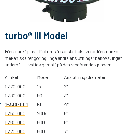
turbo® III Model
Förrenare i plast. Motorns insugsluft aktiverar förrenarens
mekaniska rengöring. Inga andra anslutningar behövs. Inget
underhåll. Livstids garanti på den rengörande spinnern.
Artikel
Modell
Anslutningsdiameter
1-320-000
15
2"
1-330-000
50
3"
1-330-001
50
4"
1-350-000
200/
5''
1-360-000
500
6''
1-370-000
500
7''