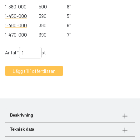
1-380-000
500
8''
1-450-000
390
5''
1-460-000
390
6''
1-470-000
390
7''
Antal
*
st
Beskrivning
turbo® III är vår nya prisvärda förrenare. Den består av
Teknisk data
höghållfast glasförstärkt polymer och skyddar mot
skadligt mikroslipande damm, hög separation och låg
Se "Dokument"