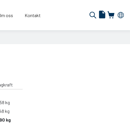
Om oss
Kontakt
agkraft
58 kg
48 kg
90 kg