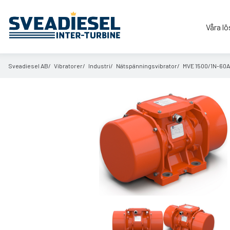
Våra lö
Sveadiesel AB
Vibratorer
Industri
Nätspänningsvibrator
MVE 1500/
1N-60