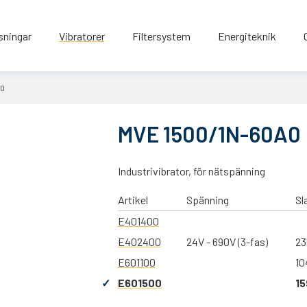
sningar
Vibratorer
Filtersystem
Energiteknik
A0
MVE 1500/1N-60A0
Industrivibrator, för nätspänning
Artikel
Spänning
Sl
E401400
E402400
24V - 690V (3-fas)
23
E601100
10
E601500
15