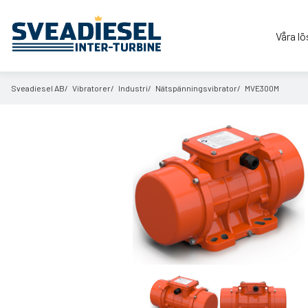
Våra lö
Sveadiesel AB
Vibratorer
Industri
Nätspänningsvibrator
MVE300M