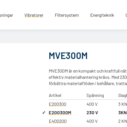
sningar
Vibratorer
Filtersystem
Energiteknik
MVE300M
MVE300M är en kompakt och kraftfull nätsp
effektiv materialhantering krävs. Med 230 
förbättra materialflöden i behållare, tratt
Artikel
Spänning
Slag
E200300
400 V
3 K
E200300M
230 V
3KN
E400200
400 V
2 K