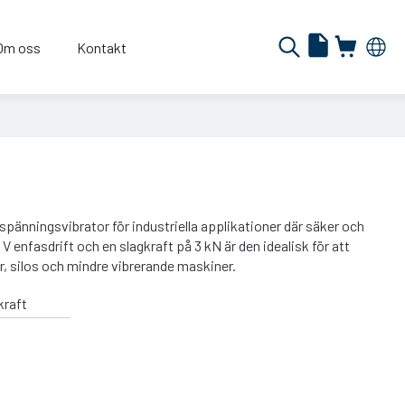
Om oss
Kontakt
änningsvibrator för industriella applikationer där säker och
V enfasdrift och en slagkraft på 3 kN är den idealisk för att
ar, silos och mindre vibrerande maskiner.
kraft
N
N