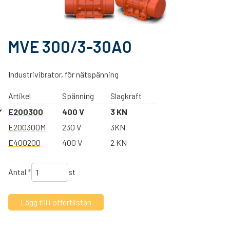
MVE 300/3-30A0
Industrivibrator, för nätspänning
Artikel
Spänning
Slagkraft
E200300
400 V
3 KN
E200300M
230 V
3KN
E400200
400 V
2 KN
Antal
*
st