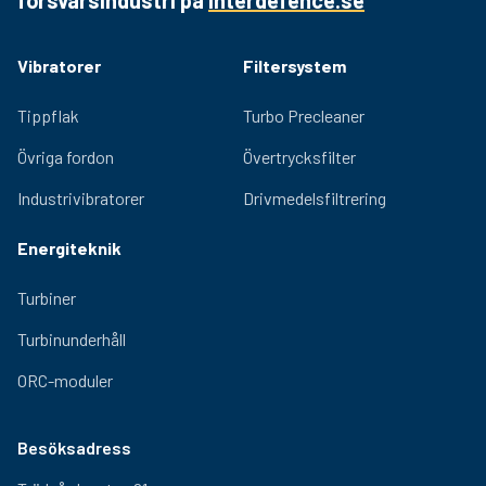
Kvalitetslager och ett effektivt smörjningssystem
garanterar varaktig prestanda och låg ljudgenerering.
Justerbara excentriska massor för enkel justering av
Vibratorer
Filtersystem
centrifugalkraften som tillhandahålls av vibratorn.
Relevanta certifieringar för användning i farliga miljöer
Tippflak
Turbo Precleaner
finns tillgängliga för OLI-sortimentet.
Övriga fordon
Övertrycksfilter
Industrivibratorer
Drivmedelsfiltrering
Energiteknik
Turbiner
Turbinunderhåll
ORC-moduler
Besöksadress