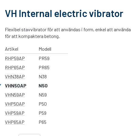
VH Internal electric vibrator
Flexibel stavvibrator för att användas i form, enkel att använda
för att kompaktera betong.
Artikel
Modell
RHP59AP
PR59
RHP65AP
PR65
VHN38AP
N38
VHN50AP
N50
VHN59AP
N59
VHP50AP
P50
VHP59AP
P59
VHP65AP
P65