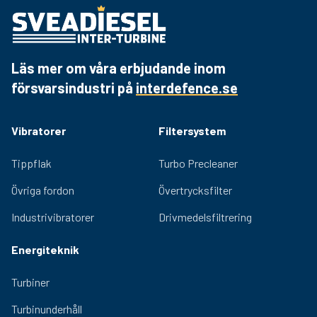
söker en pålitlig och effektiv lösning för
RHP59AP
betongvibrering.
RHP65AP
6,5 kN
100 cm
50 m
VHN38AP
Läs mer om våra erbjudande inom
VHN50AP
försvarsindustri på
interdefence.se
VHN59AP
VHP50AP
Vibratorer
Filtersystem
VHP59AP
Tippflak
Turbo Precleaner
VHP65AP
Övriga fordon
Övertrycksfilter
Industrivibratorer
Drivmedelsfiltrering
Energiteknik
Turbiner
Turbinunderhåll