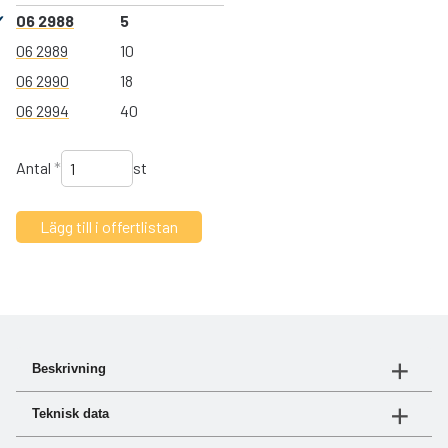
06 2988
5
06 2989
10
06 2990
18
06 2994
40
Antal
*
st
Beskrivning
Kompakt bränslefilter med minimalt underhåll och lågt
Teknisk data
flödesmotstånd.