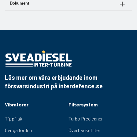
Art.nr
Flöde
Metallskål
Dokument
06 2988
5 L per min
ja
Dokument
Länk
06 2989
10 L per min
ja
Produktblad
Hämta PDF
06 2990
18 L per min
ja
06 2994
40 L per min
ja
Läs mer om våra erbjudande inom
försvarsindustri på
interdefence.se
Vibratorer
Filtersystem
Tippflak
Turbo Precleaner
Övriga fordon
Övertrycksfilter